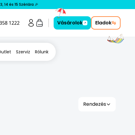
 14 és 15 Szériára 🎉
Vásárolok
Eladok
 358 1222
utlet
Szerviz
Rólunk
Rendezés