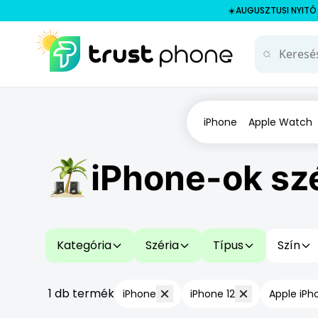
☀️AUGUSZTUSI NYITÓ A
iPhone
Apple Watch
iPhone-ok sz
Kategória
Széria
Típus
Szín
1 db termék
iPhone
iPhone 12
Apple iPh