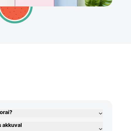
orai?
s akkuval