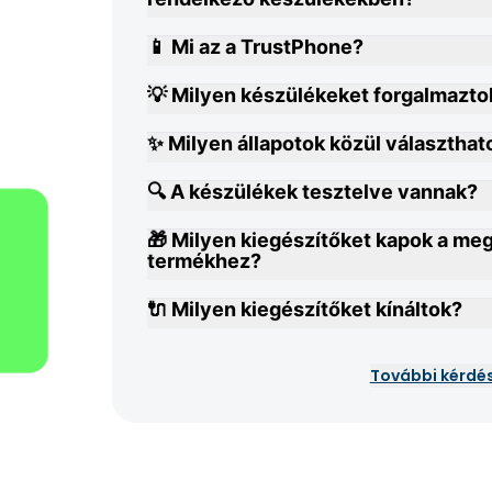
📱 Mi az a TrustPhone?
💡 Milyen készülékeket forgalmazto
✨ Milyen állapotok közül választhat
🔍 A készülékek tesztelve vannak?
🎁 Milyen kiegészítőket kapok a me
termékhez?
🔌 Milyen kiegészítőket kínáltok?
További kérdé