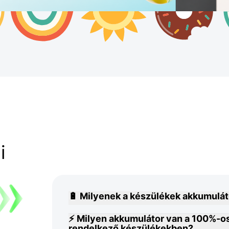
i
🔋 Milyenek a készülékek akkumulát
⚡ Milyen akkumulátor van a 100%-o
rendelkező készülékekben?