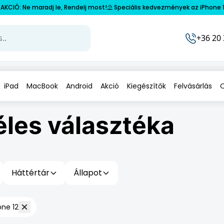
KCIÓ: Ne maradj le, Rendelj most!⛱️ Speciális kedvezmények az iPhone 13,
+36 20
iPad
MacBook
Android
Akció
Kiegészítők
Felvásárlás
O
éles választéka
Háttértár
Állapot
one 12