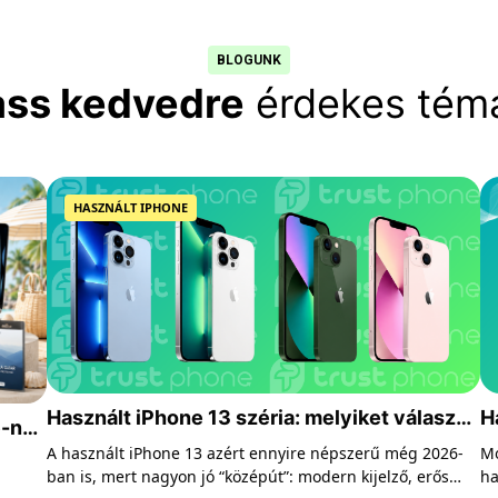
BLOGUNK
ass kedvedre
érdekes témá
HASZNÁLT IPHONE
Használt iPhone 13 széria: melyiket válaszd
H
-nál:
2026-ban?
é
A használt iPhone 13 azért ennyire népszerű még 2026-
Mo
 5
ban is, mert nagyon jó “középút”: modern kijelző, erős
ha