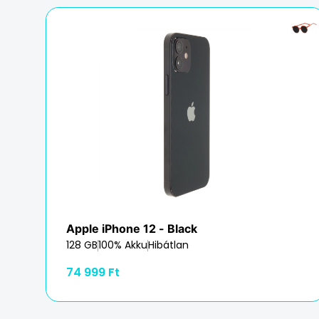
Apple iPhone 12
- Black
128 GB
100% Akku
Hibátlan
74 999 Ft