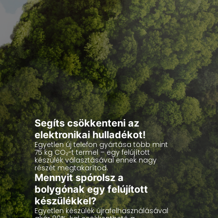
Segíts csökkenteni az
elektronikai hulladékot!
Egyetlen új telefon gyártása több mint
75 kg CO₂-t termel – egy felújított
készülék választásával ennek nagy
részét megtakarítod.
Mennyit spórolsz a
bolygónak egy felújított
készülékkel?
Egyetlen készülék újrafelhasználásával