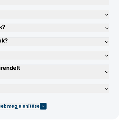
k?
ok?
grendelt
sek megjelenítése