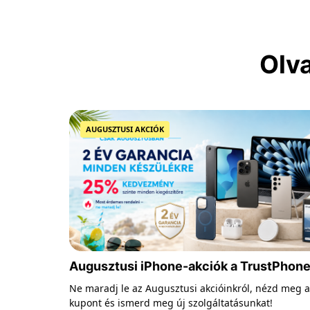
Olv
AUGUSZTUSI AKCIÓK
Augusztusi iPhone-akciók a TrustPhone
2 év garancia, akár 35% kedvezmény és
Ne maradj le az Augusztusi akcióinkról, nézd meg a
000 Ft-os kupon
kupont és ismerd meg új szolgáltatásunkat!