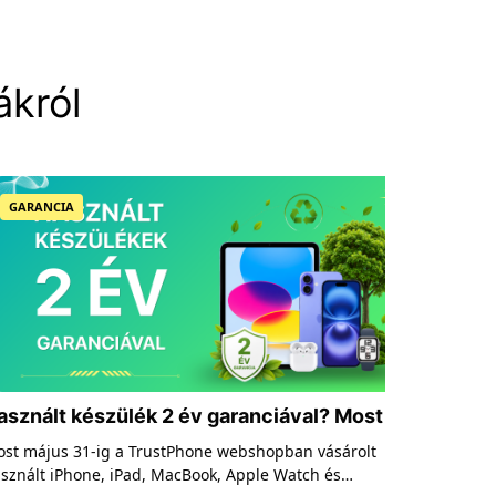
król
GARANCIA
HASZNÁL
asznált készülék 2 év garanciával? Most +1
Miért ta
v garancia 1 Ft-ért a TrustPhone-nál
iPhone-
st május 31-ig a TrustPhone webshopban vásárolt
Az iPhone-
sznált iPhone, iPad, MacBook, Apple Watch és
után is kö